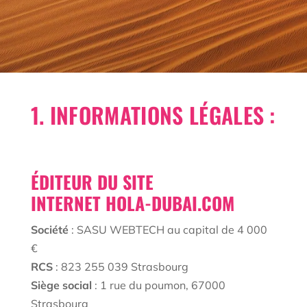
1. INFORMATIONS LÉGALES :
ÉDITEUR DU SITE
INTERNET HOLA-DUBAI.COM
Société
:
SASU WEBTECH au capital de 4 000
€
RCS
: 823 255 039 Strasbourg
Siège social
: 1 rue du poumon, 67000
Strasbourg