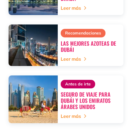
Leer más
Recomendaciones
LAS MEJORES AZOTEAS DE
DUBÁI
Leer más
Antes de irte
SEGURO DE VIAJE PARA
DUBÁI Y LOS EMIRATOS
ÁRABES UNIDOS
Leer más