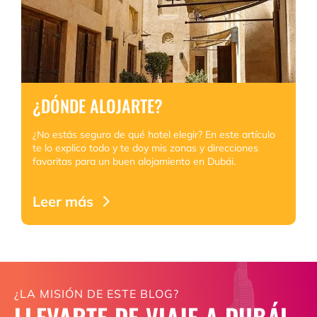
¿DÓNDE ALOJARTE?
¿No estás seguro de qué hotel elegir? En este artículo
te lo explico todo y te doy mis zonas y direcciones
favoritas para un buen alojamiento en Dubái.
Leer más
¿LA MISIÓN DE ESTE BLOG?
LLEVARTE DE VIAJE A DUBÁI