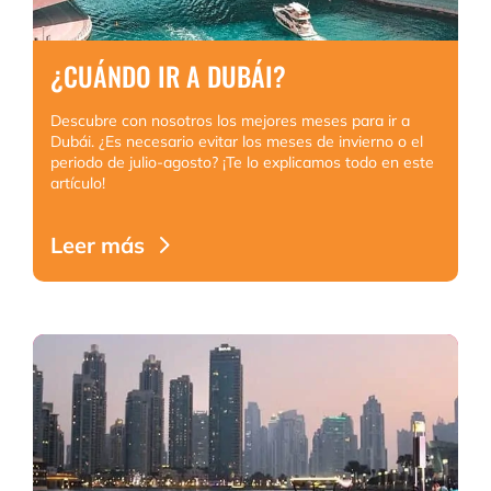
¿CUÁNDO IR A DUBÁI?
Descubre con nosotros los mejores meses para ir a
Dubái. ¿Es necesario evitar los meses de invierno o el
periodo de julio-agosto? ¡Te lo explicamos todo en este
artículo!
Leer más