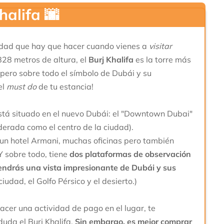
Khalifa
🌆
vidad que hay que hacer cuando vienes a
visitar
828 metros de altura, el
Burj Khalifa
es la torre más
 pero sobre todo el símbolo de Dubái y su
el
must do
de tu estancia!
tá situado en el nuevo Dubái: el "Downtown Dubai"
derada como el centro de la ciudad).
e un hotel Armani, muchas oficinas pero también
Y sobre todo, tiene
dos plataformas de observación
endrás una vista impresionante de Dubái y sus
ciudad, el Golfo Pérsico y el desierto.)
acer una actividad de pago en el lugar, te
duda el Burj Khalifa.
Sin embargo, es mejor comprar