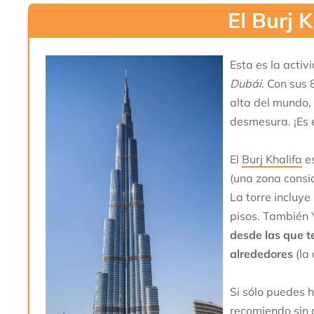
El Burj 
Esta es la acti
Dubái
. Con sus 
alta del mundo,
desmesura. ¡Es 
El
Burj Khalifa
es
(una zona consi
La torre incluy
pisos. También 
desde las que t
alrededores
(la 
Si sólo puedes h
recomiendo sin 