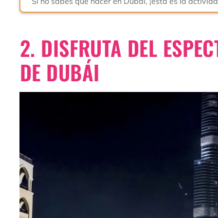
Si no sabes qué hacer en Dubái, ¡ésta es la activid
2. DISFRUTA DEL ESPEC
DE DUBÁI