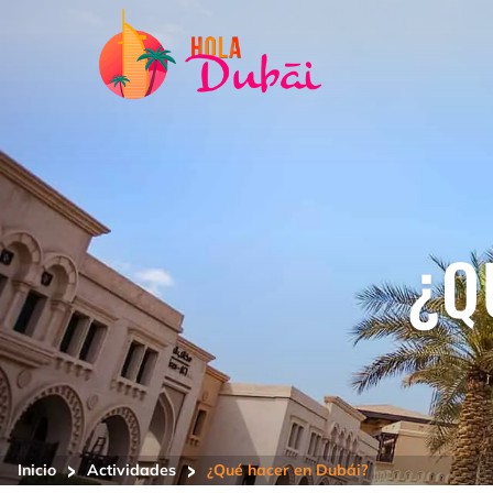
¿Q
>
>
Inicio
Actividades
¿Qué hacer en Dubái?