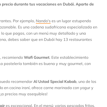
n precio durante tus vacaciones en Dubái. Aparte de
urantes. Por ejemplo,
Nando's
es un lugar estupendo
azonable. Es una cadena sudafricana especializada en
es lo que pagas, con un menú muy detallado y una
dena, debes saber que en Dubái hay 13 restaurantes
i, recomiendo
Wafi Gourmet
. Este establecimiento
 La pastelería también es buena y muy gourmet, con
lo puedo recomendar
Al Ustad Special Kabab
, uno de los
o en cocina iraní, ofrece carne marinada con yogur y
 ¡a precios muy asequibles!
air
es excepcional. En el menú: varios pescados fritos,