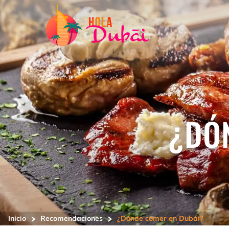
¿DÓ
>
>
Inicio
Recomendaciones
¿Dónde comer en Dubái?