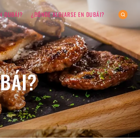
N DUBÁI?
¿DÓNDE ALOJARSE EN DUBÁI?
BÁI?