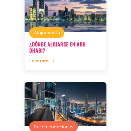
Alojamiento
¿DÓNDE ALOJARSE EN ABU
DHABI?
Leer más
Recomendaciones