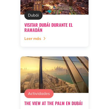
Dubái
VISITAR DUBÁI DURANTE EL
RAMADÁN
Leer más
Actividades
THE VIEW AT THE PALM EN DUBÁI