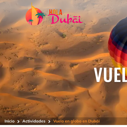
VUE
>
>
Inicio
Actividades
Vuelo en globo en Dubái