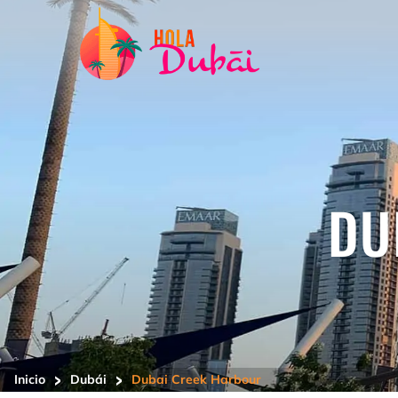
DU
>
>
Inicio
Dubái
Dubai Creek Harbour