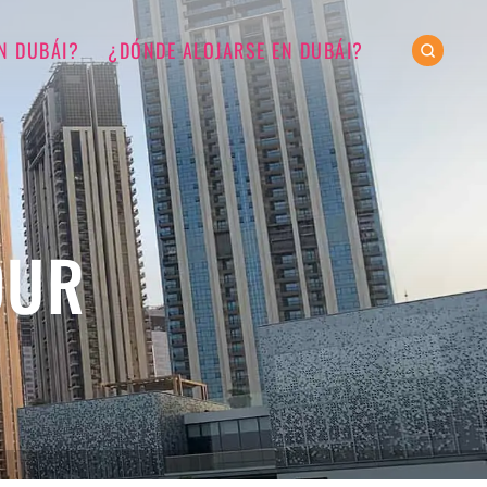
N DUBÁI?
¿DÓNDE ALOJARSE EN DUBÁI?
OUR