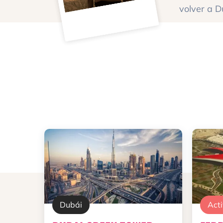
volver a D
Dubái
Act