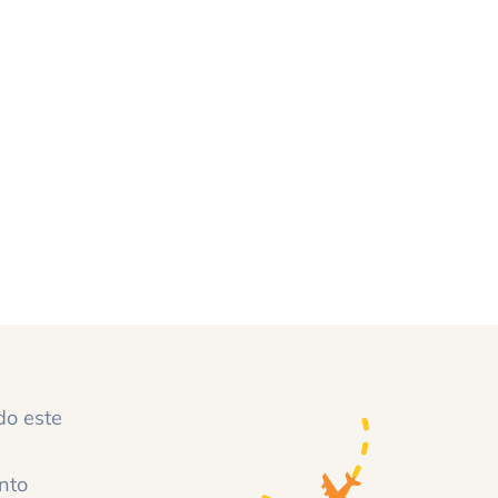
do este
nto