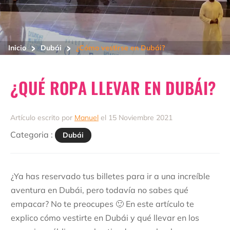
>
>
Inicio
Dubái
¿Cómo vestirse en Dubái?
¿QUÉ ROPA LLEVAR EN DUBÁI?
Artículo escrito por
Manuel
el 15 Noviembre 2021
Categoria :
Dubái
¿Ya has reservado tus billetes para ir a una increíble
aventura en Dubái, pero todavía no sabes qué
empacar? No te preocupes 🙂 En este artículo te
explico cómo vestirte en Dubái y qué llevar en los