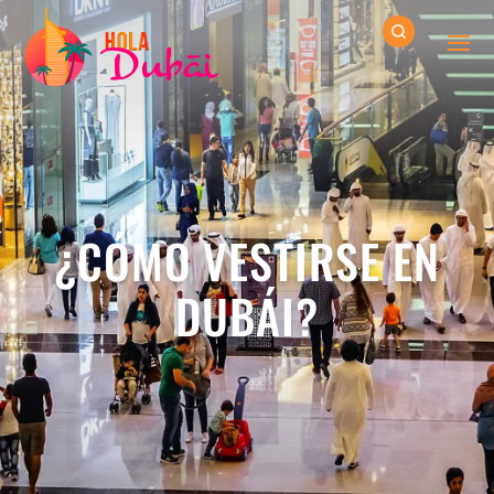
¿CÓMO VESTIRSE EN
DUBÁI?